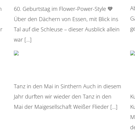
A
n
60. Geburtstag im Flower-Power-Style 💙
G
Über den Dächern von Essen, mit Blick ins
ge
er
Tal auf die Schleuse – dieser Ausblick allein
war [...]
Tanz in den Mai in Sinthern
K
Tanz in den Mai in Sinthern Auch in diesem
Jahr durften wir wieder den Tanz in den
Ku
Mai der Maigesellschaft Weißer Flieder [...]
K
Mu
de