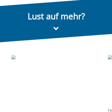
Lust auf mehr?
60. Geburtstag im Flower-Power-
H
Style
H