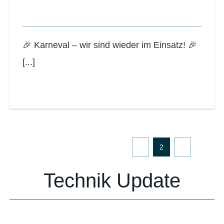
News Veranstaltungen
🎉 Karneval – wir sind wieder im Einsatz! 🎉
[...]
Read More
Zurück
1
2
3
Vor
Technik Update