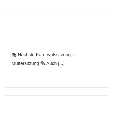
Nächste Karnevalssitzung –
Müttersitzung
News Veranstaltungen
🎭 Nächste Karnevalssitzung –
Müttersitzung 🎭 Auch [...]
Read More