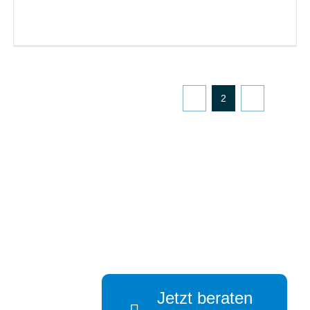
Read More
Zurück
1
2
3
Vor
Na – neugierig?
Jetzt beraten