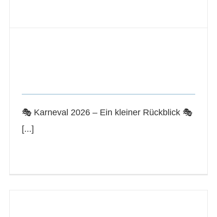
Karneval 2026 – Ein kleiner
Rückblick
News Veranstaltungen
🎭 Karneval 2026 – Ein kleiner Rückblick 🎭
[...]
Read More