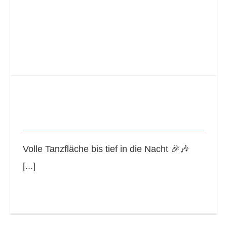
Volle Tanzfläche bis tief in die Nacht
News Veranstaltungen
Volle Tanzfläche bis tief in die Nacht 🎉🎶
[...]
Read More